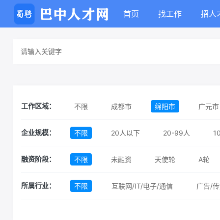
首页
找工作
招人
不限
成都市
绵阳市
广元市
工作区域：
不限
20人以下
20-99人
1
企业规模：
不限
未融资
天使轮
A轮
融资阶段：
不限
互联网/IT/电子/通信
广告/传
所属行业：
汽车
机械/制造
消费品
服