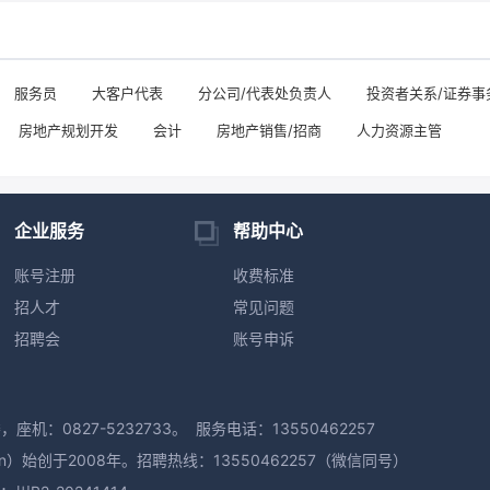
服务员
大客户代表
分公司/代表处负责人
投资者关系/证券事
房地产规划开发
会计
房地产销售/招商
人力资源主管
企业服务
帮助中心
账号注册
收费标准
招人才
常见问题
招聘会
账号申诉
机：0827-5232733。
服务电话：13550462257
n）始创于2008年。招聘热线：13550462257（微信同号）