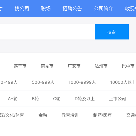
才
找公司
职场
招聘公告
公司简介
收费
搜索
遂宁市
南充市
广安市
达州市
巴中市
00-499人
500-999人
1000-9999人
10000人以上
A+轮
B轮
C轮
D轮及以上
上市公司
媒/文化/体育
金融
教育培训
制药/医疗
交通
务业
能源/化工/环保
政府/非盈利机构/其他