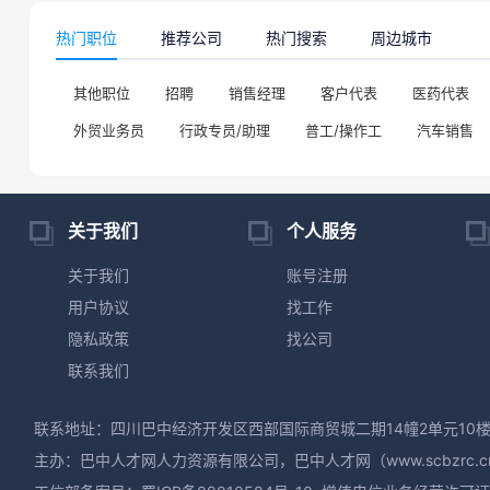
热门职位
推荐公司
热门搜索
周边城市
其他职位
招聘
销售经理
客户代表
医药代表
外贸业务员
行政专员/助理
普工/操作工
汽车销售
关于我们
个人服务
关于我们
账号注册
用户协议
找工作
隐私政策
找公司
联系我们
联系地址：四川巴中经济开发区西部国际商贸城二期14幢2单元10楼，座
主办：巴中人才网人力资源有限公司，巴中人才网（www.scbzrc.c