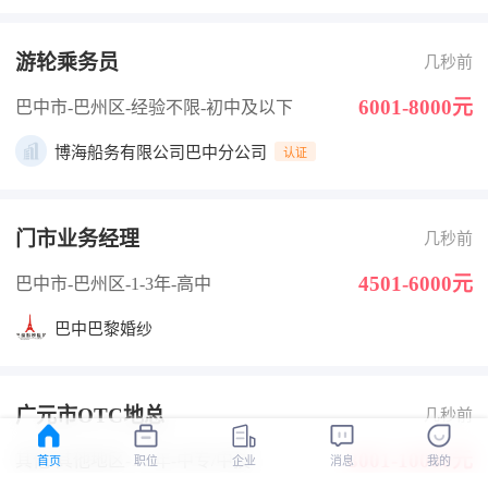
游轮乘务员
几秒前
6001-8000元
巴中市-巴州区
-经验不限
-初中及以下
博海船务有限公司巴中分公司
认证
门市业务经理
几秒前
4501-6000元
巴中市-巴州区
-1-3年
-高中
巴中巴黎婚纱
广元市OTC地总
几秒前
8001-10000元
其他-其他地区
-1-3年
-中专/中技
首页
职位
企业
消息
我的