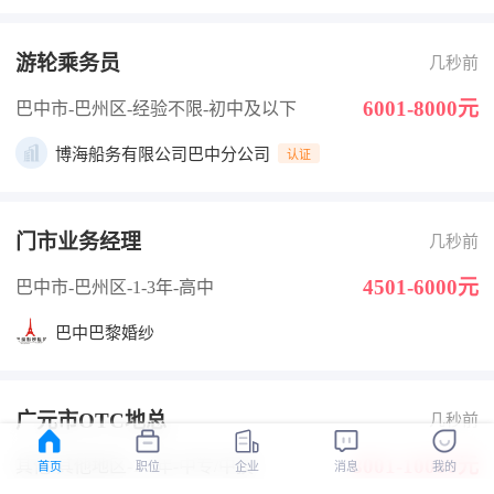
游轮乘务员
几秒前
6001-8000元
巴中市-巴州区
-经验不限
-初中及以下
博海船务有限公司巴中分公司
认证
门市业务经理
几秒前
4501-6000元
巴中市-巴州区
-1-3年
-高中
巴中巴黎婚纱
广元市OTC地总
几秒前
8001-10000元
其他-其他地区
-1-3年
-中专/中技
首页
职位
企业
消息
我的